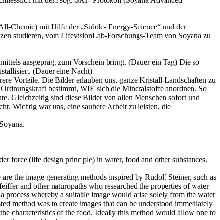
 schliesslich mit dem sog. SAT- Protokoll (Soyana Advanced
(All-Chemie) mit Hilfe der „Subtle- Energy-Science“ und der
tanzen studieren, vom LifevisionLab-Forschungs-Team von Soyana zu
nmittels ausgeprägt zum Vorschein bringt. (Dauer ein Tag) Die so
tallisiert. (Dauer eine Nacht)
ere Vorteile. Die Bilder erlauben uns, ganze Kristall-Landschaften zu
ne Ordnungskraft bestimmt, WIE sich die Mineralstoffe anordnen. So
nnte. Gleichzeitig sind diese Bilder von allen Menschen sofort und
cht. Wichtig war uns, eine saubere Arbeit zu leisten, die
 Soyana.
 force (life design principle) in water, food and other substances.
 are the image generating methods inspired by Rudolf Steiner, such as
feiffer and other naturopaths who researched the properties of water
r a process whereby a suitable image would arise solely from the water
uested method was to create images that can be understood immediately
he characteristics of the food. Ideally this method would allow one to