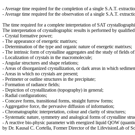
- Average time required for the completion of a single S.A.T. extracti
- Average time required for the observation of a single S.A.T. extract
The time required for a complete interpretation of SAT crystallographi
The interpretation of crystallographic results is performed by qualified
- Crystal formative power;
- The appearance of energetic matrixes;
- Determination of the type and organic nature of energetic matrixes;
- The intrinsic form of crystalline aggregates and the study of fields o
- Localization of crystals in the macromolecule;
- Angular structures and shape relations;
- Areas of disorganized crystallization, or dark areas in which sediment
- Areas in which no crystals are present;
- Perimeter or outline structures in the precipitate;
- Formation of radiance fields;
- Depiction of crystallization (topography) in general;
- Radial configurations;
- Concave forms, transitional forms, straight furrow forms;
- Aggregative force, the pervasive diffusion of information;
- Chromatographic interpretation, colour and clarity of structures;
- Systematic nature, symmetry and analogical forms of crystalline stru
- A reactive bio-physic parameter with energized liquid QOW (quantic
by Dr. Kausal C. Cortella, Former Director of the LifevisionLab of S