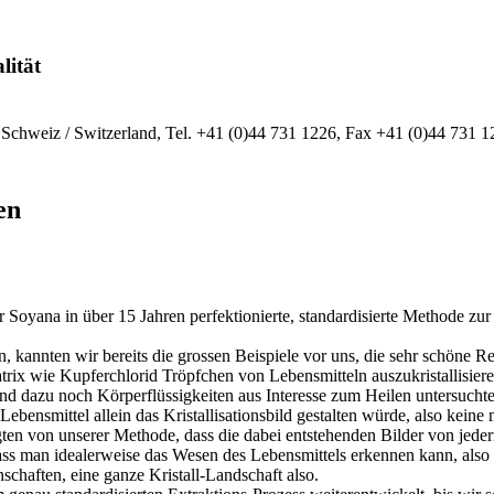
lität
Schweiz / Switzerland, Tel. +41 (0)44 731 1226, Fax +41 (0)44 731 12
en
Soyana in über 15 Jahren perfektionierte, standardisierte Methode zur
 kannten wir bereits die grossen Beispiele vor uns, die sehr schöne Re
Matrix wie Kupferchlorid Tröpfchen von Lebensmitteln auszukristallis
 und dazu noch Körperflüssigkeiten aus Interesse zum Heilen untersuc
bensmittel allein das Kristallisationsbild gestalten würde, also keine m
ngten von unserer Methode, dass die dabei entstehenden Bilder von jed
ass man idealerweise das Wesen des Lebensmittels erkennen kann, also n
schaften, eine ganze Kristall-Landschaft also.