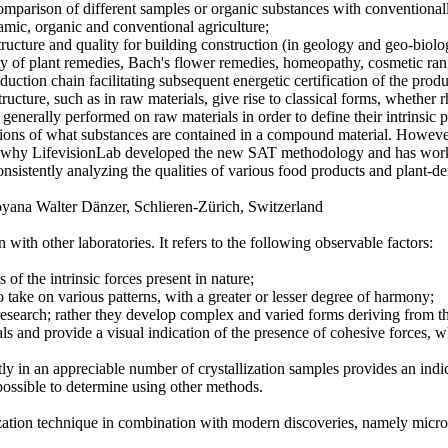
e comparison of different samples or organic substances with conventiona
namic, organic and conventional agriculture;
 structure and quality for building construction (in geology and geo-biolo
ity of plant remedies, Bach's flower remedies, homeopathy, cosmetic range
ction chain facilitating subsequent energetic certification of the produ
ructure, such as in raw materials, give rise to classical forms, whether
 generally performed on raw materials in order to define their intrinsic p
cations of what substances are contained in a compound material. However
is is why LifevisionLab developed the new SAT methodology and has worke
consistently analyzing the qualities of various food products and plant
oyana Walter Dänzer, Schlieren-Zürich, Switzerland
 with other laboratories. It refers to the following observable factors:
f the intrinsic forces present in nature;
to take on various patterns, with a greater or lesser degree of harmony;
research; rather they develop complex and varied forms deriving from th
ls and provide a visual indication of the presence of cohesive forces, 
y in an appreciable number of crystallization samples provides an indica
possible to determine using other methods.
lization technique in combination with modern discoveries, namely mic