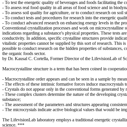
- To test the energetic quality of beverages and foods facilitating th
- To assess real food quality in all areas of food science and in biody
- To assess soil quality for agriculture, or to conduct research on soil
- To conduct tests and procedures for research into the energetic qual
- To conduct advanced research on enhancing energy levels in the produ
Conventional crystallization processes and work on microcrystalline st
indications regarding a substance's physical properties. These tests are
conductivity. In addition, specific crystalline structures provide indi
vitalistic properties cannot be supplied by this sort of research. Th
possible to conduct research on the hidden properties of substances, 
the organic foods sector.
by Dr. Kausal C. Cortella, Former Director of the LifevisionLab of S
Macrocrystalline structure is a term that has been coined in cooperation
- Macrocrystalline order appears and can be seen in a sample by means o
- The effects of these intrinsic formative forces induce macrocrystals 
- Crystals do not appear only in the conventional forms generated by 
- These complex clusters determine the nature of the developing crysta
substance;
- The assessment of the parameters and structures appearing consistentl
- The microcrystals indicate active biological values that would be im
The LifevisionLab laboratory employs a traditional energetic crystal
science. ***