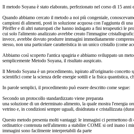
Il metodo Soyana è stato elaborato, perfezionato nel corso di 15 anni e
Quando abbiamo cercato il metodo a noi più congeniale, conoscevamo già 
campioni di alimenti, posti in soluzione acquosa con l'aggiunta di una 
Pfeiffer e di altri naturopati che hanno indagato a fini terapeutici le pr
cui solo l'alimento analizzato avrebbe creato l'immagine cristallografica
invece, avrebbe dovuto produrre immagini immediatamente comprensibili
stesso, non una particolare caratteristica in un unico cristallo (come ac
Abbiamo così scoperto l'antica spagiria e abbiamo sviluppato un met
semplicemente Metodo Soyana, il risultato auspicato.
Il Metodo Soyana è un procedimento, ispirato all'originario concetto 
scientifici come la scienza delle energie sottili e la fisica quantistica,
In parole semplici, il procedimento può essere descritto come segue:
Secondo un protocollo standardizzato viene preparata
una soluzione di un determinato alimento, la quale mostra l'energia ordi
vetrino e, in condizioni sempre uguali, disidratata e cristallizzata (du
Questo metodo presenta molti vantaggi: le immagini ci permettono di osse
ordinatrice contenuta nell'alimento a stabilire COME si ord inano i min
immagini sono facilmente interpretabili da parte