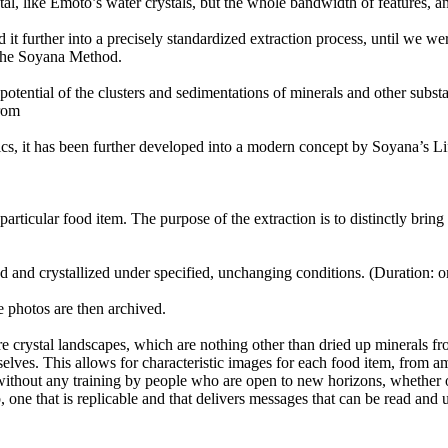
tal, like Emoto’s water crystals, but the whole bandwidth of features, an
t further into a precisely standardized extraction process, until we were
 the Soyana Method.
potential of the clusters and sedimentations of minerals and other subs
from
cs, it has been further developed into a modern concept by Soyana’s L
particular food item. The purpose of the extraction is to distinctly bring t
ried and crystallized under specified, unchanging conditions. (Duration: o
 photos are then archived.
e crystal landscapes, which are nothing other than dried up minerals fro
lves. This allows for characteristic images for each food item, from am
 without any training by people who are open to new horizons, whether 
ob, one that is replicable and that delivers messages that can be read and