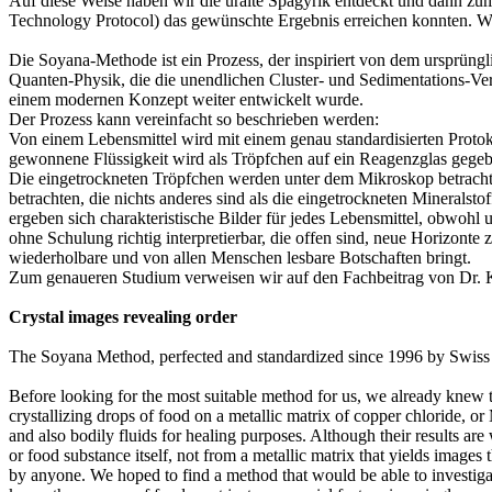
Auf diese Weise haben wir die uralte Spagyrik entdeckt und dann zum
Technology Protocol) das gewünschte Ergebnis erreichen konnten. 
Die Soyana-Methode ist ein Prozess, der inspiriert von dem ursprün
Quanten-Physik, die die unendlichen Cluster- und Sedimentations-V
einem modernen Konzept weiter entwickelt wurde.
Der Prozess kann vereinfacht so beschrieben werden:
Von einem Lebensmittel wird mit einem genau standardisierten Protokol
gewonnene Flüssigkeit wird als Tröpfchen auf ein Reagenzglas gege
Die eingetrockneten Tröpfchen werden unter dem Mikroskop betrachtet
betrachten, die nichts anderes sind als die eingetrockneten Minerals
ergeben sich charakteristische Bilder für jedes Lebensmittel, obwohl 
ohne Schulung richtig interpretierbar, die offen sind, neue Horizonte 
wiederholbare und von allen Menschen lesbare Botschaften bringt.
Zum genaueren Studium verweisen wir auf den Fachbeitrag von Dr. Kau
Crystal images revealing order
The Soyana Method, perfected and standardized since 1996 by Swiss foo
Before looking for the most suitable method for us, we already knew 
crystallizing drops of food on a metallic matrix of copper chloride, o
and also bodily fluids for healing purposes. Although their results a
or food substance itself, not from a metallic matrix that yields imag
by anyone. We hoped to find a method that would be able to investigat