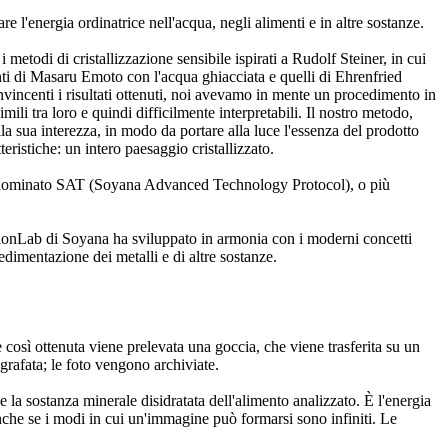
e l'energia ordinatrice nell'acqua, negli alimenti e in altre sostanze.
metodi di cristallizzazione sensibile ispirati a Rudolf Steiner, in cui
enti di Masaru Emoto con l'acqua ghiacciata e quelli di Ehrenfried
 convincenti i risultati ottenuti, noi avevamo in mente un procedimento in
ili tra loro e quindi difficilmente interpretabili. Il nostro metodo,
sua interezza, in modo da portare alla luce l'essenza del prodotto
eristiche: un intero paesaggio cristallizzato.
 denominato SAT (Soyana Advanced Technology Protocol), o più
visionLab di Soyana ha sviluppato in armonia con i moderni concetti
sedimentazione dei metalli e di altre sostanze.
 così ottenuta viene prelevata una goccia, che viene trasferita su un
ografata; le foto vengono archiviate.
la sostanza minerale disidratata dell'alimento analizzato. È l'energia
nche se i modi in cui un'immagine può formarsi sono infiniti. Le