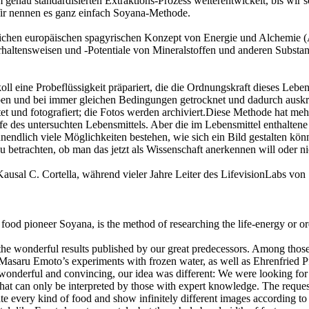
 genau standardisierten Extraktions-Prozess weiterentwickelt, bis wir
Wir nennen es ganz einfach Soyana-Methode.
glichen europäischen spagyrischen Konzept von Energie und Alchemie 
erhaltensweisen und -Potentiale von Mineralstoffen und anderen Subs
l eine Probeflüssigkeit präpariert, die die Ordnungskraft dieses Lebe
ben und bei immer gleichen Bedingungen getrocknet und dadurch auskris
 und fotografiert; die Fotos werden archiviert.Diese Methode hat mehr
toffe des untersuchten Lebensmittels. Aber die im Lebensmittel enthalte
unendlich viele Möglichkeiten bestehen, wie sich ein Bild gestalten kö
zu betrachten, ob man das jetzt als Wissenschaft anerkennen will oder ni
sal C. Cortella, während vieler Jahre Leiter des LifevisionLabs von
d pioneer Soyana, is the method of researching the life-energy or order
the wonderful results published by our great predecessors. Among those
r Masaru Emoto’s experiments with frozen water, as well as Ehrenfried P
re wonderful and convincing, our idea was different: We were looking fo
es that can only be interpreted by those with expert knowledge. The req
e every kind of food and show infinitely different images according to t