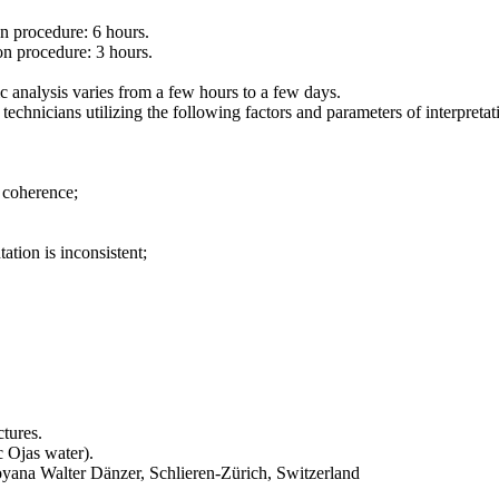
on procedure: 6 hours.
ion procedure: 3 hours.
c analysis varies from a few hours to a few days.
 technicians utilizing the following factors and parameters of interpretat
f coherence;
ation is inconsistent;
ctures.
 Ojas water).
oyana Walter Dänzer, Schlieren-Zürich, Switzerland