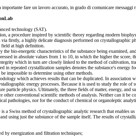
ra importante fare un lavoro accurato, in grado di comunicare messaggi rip
sionLab
vanced technology (SAT).
on, a procedure inspired by scientific theory regarding modern biophysic
s via firstly, a highly delicate diagnosis performed on crystallographi
ield at high definition.
he bio-energetic characteristics of the substance being examined, and they
essed in absolute values from 1 to 10, in which the higher the score, th
integrity which in turn are closely linked to the method of cultivation,
d in repeated crystallization samples denotes the substance's energy foo
d be impossible to determine using other methods.
dology which achieves results that can be duplicated. In association w
tallographic energy processes. Because it is used to study the role of s
e particle physics. Ultimately, the three fields of matter, energy, and s
other conventional scientific methods of analysis. Neither can it be co
ical pathologies, nor for the conduct of chemical or organoleptic analyt
ethod of crystallographic analytic research that enables us to cre
nd using just the substance of the sample itself. The results of crystalliz
d by energization and filtration techniques;