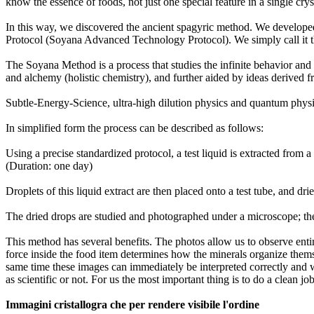
know the essence of foods, not just one special feature in a single crys
In this way, we discovered the ancient spagyric method. We developed i
Protocol (Soyana Advanced Technology Protocol). We simply call it
The Soyana Method is a process that studies the infinite behavior and 
and alchemy (holistic chemistry), and further aided by ideas derived 
Subtle-Energy-Science, ultra-high dilution physics and quantum physi
In simplified form the process can be described as follows:
Using a precise standardized protocol, a test liquid is extracted from a 
(Duration: one day)
Droplets of this liquid extract are then placed onto a test tube, and d
The dried drops are studied and photographed under a microscope; the
This method has several benefits. The photos allow us to observe entir
force inside the food item determines how the minerals organize themse
same time these images can immediately be interpreted correctly and
as scientific or not. For us the most important thing is to do a clean j
Immagini cristallogra che per rendere visibile l'ordine