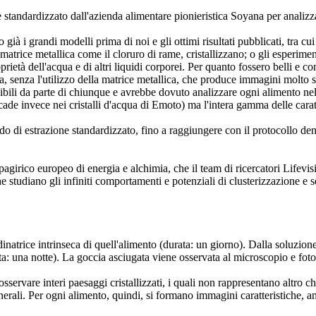
 standardizzato dall'azienda alimentare pionieristica Soyana per analizzar
i grandi modelli prima di noi e gli ottimi risultati pubblicati, tra cui i 
matrice metallica come il cloruro di rame, cristallizzano; o gli esperim
oprietà dell'acqua e di altri liquidi corporei. Per quanto fossero belli e
, senza l'utilizzo della matrice metallica, che produce immagini molto sim
 da parte di chiunque e avrebbe dovuto analizzare ogni alimento nella 
cade invece nei cristalli d'acqua di Emoto) ma l'intera gamma delle caratt
odo di estrazione standardizzato, fino a raggiungere con il protocollo
spagirico europeo di energia e alchimia, che il team di ricercatori Life
 che studiano gli infiniti comportamenti e potenziali di clusterizzazione e 
natrice intrinseca di quell'alimento (durata: un giorno). Dalla soluzione
rata: una notte). La goccia asciugata viene osservata al microscopio e fot
rvare interi paesaggi cristallizzati, i quali non rappresentano altro che 
erali. Per ogni alimento, quindi, si formano immagini caratteristiche, a