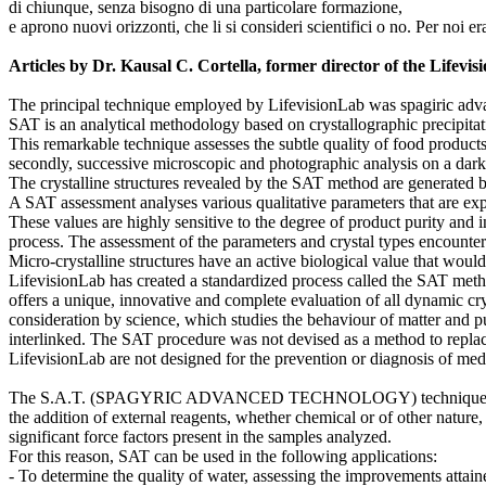
di chiunque, senza bisogno di una particolare formazione,
e aprono nuovi orizzonti, che li si consideri scientifici o no. Per noi e
Articles by Dr. Kausal C. Cortella, former director of the Lifevi
The principal technique employed by LifevisionLab was spagiric ad
SAT is an analytical methodology based on crystallographic precipitati
This remarkable technique assesses the subtle quality of food product
secondly, successive microscopic and photographic analysis on a dark f
The crystalline structures revealed by the SAT method are generated by t
A SAT assessment analyses various qualitative parameters that are expr
These values are highly sensitive to the degree of product purity and 
process. The assessment of the parameters and crystal types encountere
Micro-crystalline structures have an active biological value that woul
LifevisionLab has created a standardized process called the SAT metho
offers a unique, innovative and complete evaluation of all dynamic crys
consideration by science, which studies the behaviour of matter and pur
interlinked. The SAT procedure was not devised as a method to replace 
LifevisionLab are not designed for the prevention or diagnosis of med
The S.A.T. (SPAGYRIC ADVANCED TECHNOLOGY) technique is a Swiss m
the addition of external reagents, whether chemical or of other nature, a
significant force factors present in the samples analyzed.
For this reason, SAT can be used in the following applications:
- To determine the quality of water, assessing the improvements attaine